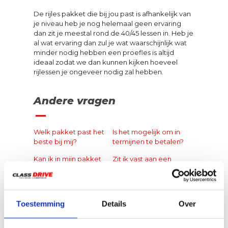
De rijles pakket die bij jou past is afhankelijk van
je niveau heb je nog helemaal geen ervaring
dan zit je meestal rond de 40/45 lessen in. Heb je
al wat ervaring dan zul je wat waarschijnlijk wat
minder nodig hebben een proefles is altijd
ideaal zodat we dan kunnen kijken hoeveel
rijlessen je ongeveer nodig zal hebben.
Andere vragen
Welk pakket past het
Is het mogelijk om in
beste bij mij?
termijnen te betalen?
Kan ik in mijn pakket
Zit ik vast aan een
ook een
rijlespakket?
Tussentijdsetoets(TTT)
nemen?
Toestemming
Details
Over