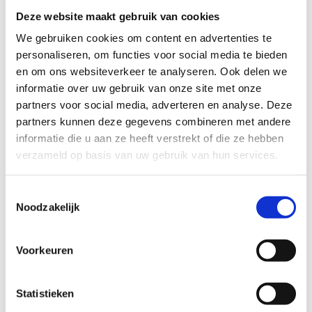
Deze website maakt gebruik van cookies
Bel ons
085 060 0372
We gebruiken cookies om content en advertenties te
personaliseren, om functies voor social media te bieden
Via Whatsapp
en om ons websiteverkeer te analyseren. Ook delen we
06-29300041
informatie over uw gebruik van onze site met onze
partners voor social media, adverteren en analyse. Deze
Stuur ons een mail
partners kunnen deze gegevens combineren met andere
Wij reageren z.s.m.
informatie die u aan ze heeft verstrekt of die ze hebben
Adres
verzameld op basis van uw gebruik van hun services.
Rijschool Den Haag
Vrouw Avenweg 10Q
2493 WM Den Haag
Toestemmingsselectie
Noodzakelijk
Volg ons op
Voorkeuren
Statistieken