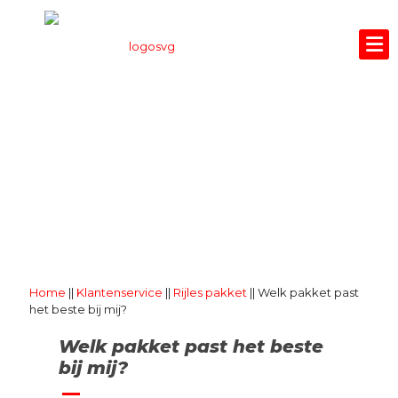
WELK PAKKET PAST
HET BESTE BIJ MIJ?
Home
||
Klantenservice
||
Rijles pakket
||
Welk pakket past
het beste bij mij?
Welk pakket past het beste
bij mij?