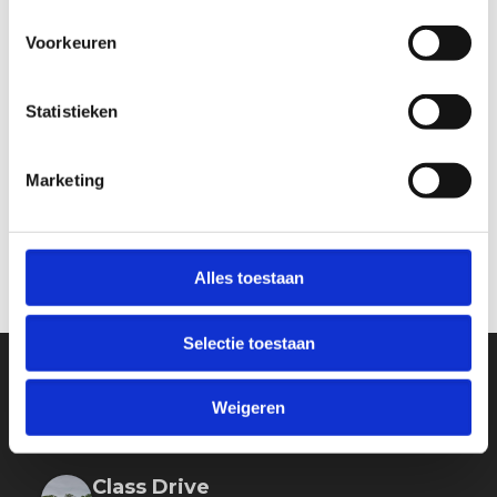
Adres
Voorkeuren
Rijschool Den Haag
Vrouw Avenweg 10Q
2493 WM Den Haag
Statistieken
Volg ons op
Marketing
Alles toestaan
Selectie toestaan
Weigeren
CLASS DRIVE ®
Class Drive