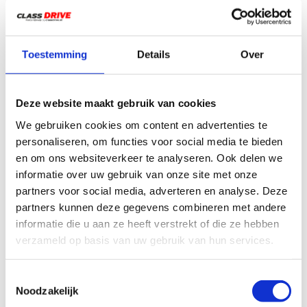
Geven jullie ook
In welke auto’s geven
rijlessen in automaat?
jullie de rijlessen?
Bieden jullie ook
Is het mogelijk om
Toestemming
Details
Over
rijlessen in het Engels?
meerdere rijlessen per
week te nemen?
Geven jullie ook
Deze website maakt gebruik van cookies
rijlessen in de avonden
en weekenden?
We gebruiken cookies om content en advertenties te
personaliseren, om functies voor social media te bieden
en om ons websiteverkeer te analyseren. Ook delen we
informatie over uw gebruik van onze site met onze
partners voor social media, adverteren en analyse. Deze
Bel ons
085 060 0372
partners kunnen deze gegevens combineren met andere
informatie die u aan ze heeft verstrekt of die ze hebben
Via Whatsapp
verzameld op basis van uw gebruik van hun services.
06-29300041
Toestemmingsselectie
Stuur ons een mail
Noodzakelijk
Wij reageren z.s.m.