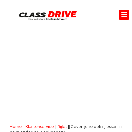
GEVEN JULLIE OOK
RIJLESSEN IN DE
AVONDEN EN
WEEKENDEN?
Home
||
Klantenservice
||
Rijles
||
Geven jullie ook rijlessen in