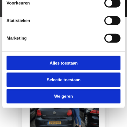
PROFITEREN VAN DE ACTIE
Voorkeuren
Statistieken
GEFELICITEERD!!
Marketing
ZIJ ZIJN SINDS KORT ALLEMAAL GESLAAGD!
Alles toestaan
Selectie toestaan
Weigeren