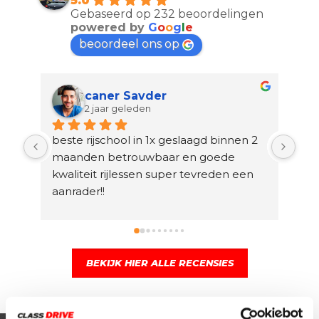
5.0
Gebaseerd op 232 beoordelingen
powered by
G
o
o
g
l
e
beoordeel ons op
caner Savder
2 jaar geleden
beste rijschool in 1x geslaagd binnen 2 
Ik 
maanden betrouwbaar en goede 
ben
kwaliteit rijlessen super tevreden een 
rij
aanrader!!
ik 
en 
rij
ook
ver
BEKIJK HIER ALLE RECENSIES
waa
raa